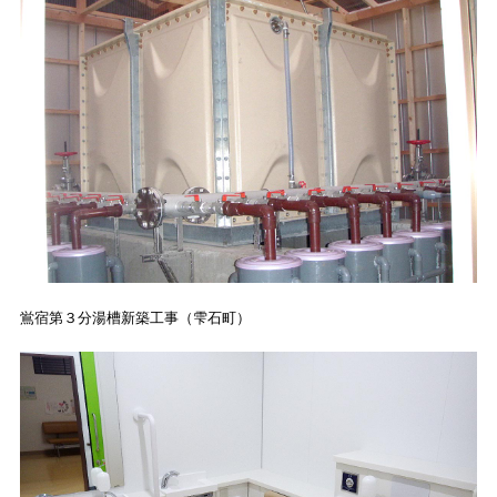
鴬宿第３分湯槽新築工事（雫石町）