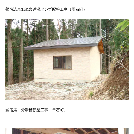
鶯宿温泉旭源泉送湯ポンプ配管工事（雫石町）
鴬宿第１分湯槽新築工事（雫石町）